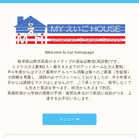
Welcome to our homepage
岐阜県山県市高富のネイティブの英会話教室(英語塾)です。
１クラス少人数制2人～最大８人までのアットホームな少人数制。
R４年度からはマスク着用やアルコール消毒は個々のご家庭（生徒様）
の判断を尊重し、講師のみマウスシールしておりましたが、R５年度４
月からは講師もマスクはしませんので、ご了承ください。留学しなくて
も生きた英語を学べます。幼児から大人まで対応。
英検対策から学校の授業の予習・復習出来るので英語に自信がつき、上
達するお手伝いをします。
メニュー