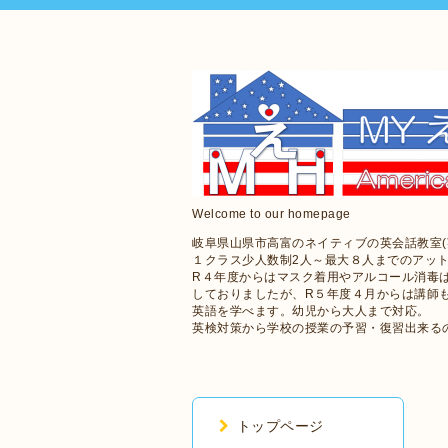
Welcome to our homepage
岐阜県山県市高富のネイティブの英会話教室(
１クラス少人数制2人～最大８人までのアッ
R４年度からはマスク着用やアルコール消毒
しておりましたが、R５年度４月からは講師
英語を学べます。幼児から大人まで対応。
英検対策から学校の授業の予習・復習出来る
トップページ