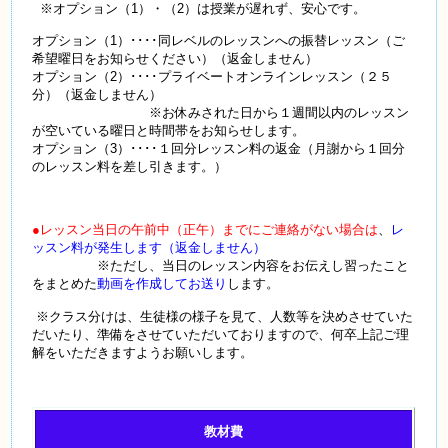
※オプション（1）・（2）は授業が遅れず、安心です。
オプション（1）････同レベルのレッスンへの振替レッスン（ご
希望曜日をお知らせください）（返金しません）
オプション（2）････プライベートオンラインレッスン（２５
分）（返金しません）
※お休みされた日から１週間以内のレッスン
が空いている曜日と時間帯をお知らせします。
オプション（3）････１回分レッスン料の返金（月謝から１回分
のレッスン料を差し引きます。）
●レッスン当日の午前中（正午）までにご連絡がない場合は
、
レ
ッスン料が発生します（返金しません）
※ただし、当日のレッスン内容をお伝えし習ったこと
をまとめた
動画を作成してお送り
します。
※クラス分けは、生徒様の様子を見て、人数等を決めさせていた
だいたり、準備をさせていただいておりますので、何卒上記ご理
解をいただきますようお願いします。
教材費