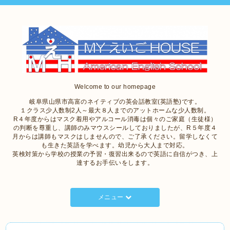
Welcome to our homepage
岐阜県山県市高富のネイティブの英会話教室(英語塾)です。
１クラス少人数制2人～最大８人までのアットホームな少人数制。
R４年度からはマスク着用やアルコール消毒は個々のご家庭（生徒様）
の判断を尊重し、講師のみマウスシールしておりましたが、R５年度４
月からは講師もマスクはしませんので、ご了承ください。留学しなくて
も生きた英語を学べます。幼児から大人まで対応。
英検対策から学校の授業の予習・復習出来るので英語に自信がつき、上
達するお手伝いをします。
メニュー