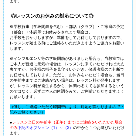
ます。
◎レッスンのお休みの対応について◎
※学校行事（学級閉鎖を含む）・部活（クラブ）・ご家庭の予定
（都合）・体調等でお休みをされます場合は、
お手数をおかけしますが、準備をしてお待ちしておりますので、
レッスンが始まる前にご連絡をいただきますようご協力をお願い
します。
※インフルエンザ等の学級閉鎖がありました場合も、当教室では
ご本人が普通に元気の場合は、レッスンに来ていただければ大丈
夫ですが、お子様の様子を見守りいただき、保護者様のご判断で
お任せをしております。ただし、お休みをいただく場合も、当日
の午前中までにご連絡がない場合は、レッスン料が発生します
が、レッスン料が発生するから、体調わるくても参加するという
のではなく、必ずご本人の体調をみて、ご判断いただきますよう
お願いします。
（但し、ご連絡いただく時間帯により、対応が異なりますので下
記をご覧ください）
●
レッスン当日の午前中（正午）までにご連絡をいただいた場合
のみ
下記のオプション（1）～（3）
の中から１つお選びいただけ
ます。