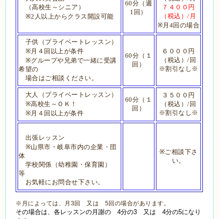
60
分（週
（高校生～シニア）
７４００円
1
回）
（税込）
/
月
※
2
人以上からクラス開設可能
※
月
4
回の場合
子供（プライベートレッスン）
※
月４回以上が条件
６０００円
60
分（１
（税込）
/
回
※
グループや兄弟で一緒に受講
回）
※割引なし※
希望の
場合はご相談ください。
大人（プライベートレッスン）
３５００円
60
分（１
※
高校生～ＯＫ！
（税込）
/
回
回）
※割引なし※
※
月４回以上が条件
出張レッスン
※
山県市・岐阜市内の企業・団
※
ご相談下さ
体
い。
学校関係（幼稚園・保育園）
等
お気軽にお問合せ下さい。
※月によっては、月3回 又は 5回の場合があります。
その場合は、各レッスンの月謝の 4分の3 又は 4分の5になり