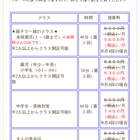
クラス
時間
授業料
６０００円
★
親子で一緒のクラス
★
（税込）
/
月
未就園児
(１
～
3
歳まで）
40
分（週
※
未満
５６００円
時さんのみです。
１回）
（税込）
/
月
※
2
人以上からクラス開設可能
※
月
4
回の場合
６８００円
園児（年少～年長）
（税込）
/
月
小学生（小
1
～小
6
）
50
分（週
６３００円
※
2
人以上からクラス開設可
１回）
（税込）
/
月
能
※
月
4
回の場合
８０００円
（税込）
/
月
中学生・英検対策
60
分（週
７４００円
１回）
※
2
人以上からクラス開設可能
6
（税込）
/
月
※
月
4
回の場合
８０００円
大人の英会話
（税込）
/
月