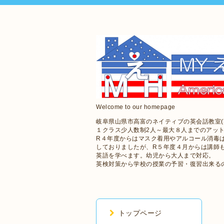
Welcome to our homepage
岐阜県山県市高富のネイティブの英会話教室(
１クラス少人数制2人～最大８人までのアッ
R４年度からはマスク着用やアルコール消毒
しておりましたが、R５年度４月からは講師
英語を学べます。幼児から大人まで対応。
英検対策から学校の授業の予習・復習出来る
トップページ