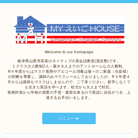
Welcome to our homepage
岐阜県山県市高富のネイティブの英会話教室(英語塾)です。
１クラス少人数制2人～最大８人までのアットホームな少人数制。
R４年度からはマスク着用やアルコール消毒は個々のご家庭（生徒様）
の判断を尊重し、講師のみマウスシールしておりましたが、R５年度４
月からは講師もマスクはしませんので、ご了承ください。留学しなくて
も生きた英語を学べます。幼児から大人まで対応。
英検対策から学校の授業の予習・復習出来るので英語に自信がつき、上
達するお手伝いをします。
メニュー