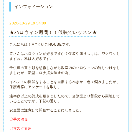
インフォメーション
2020-10-29 19:54:00
★ハロウィン週間！！仮装でレッスン★
こんにちは！MYえいごHOUSEです。
皆さんはハロウィンが好きですか？仮装や飾りつけは、ワクワクし
ますね。私は大好きです。
子供達の喜ぶ顔を想像しながら教室内のハロウィンの飾りつけをし
ましたが、新型コロナ拡大防止の為、
イベントの開催をすることを自粛するべきか、色々悩みましたが、
保護者様にアンケートを取り、
過半数以上の賛成を頂きましたので、当教室より普段から実地して
いることですが、下記の通り、
安全面に注意して開催することにしました。
〇手の消毒
〇マスク着用