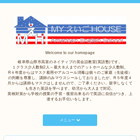
Welcome to our homepage
岐阜県山県市高富のネイティブの英会話教室(英語塾)です。
１クラス少人数制2人～最大８人までのアットホームな少人数制。
R４年度からはマスク着用やアルコール消毒は個々のご家庭（生徒様）
の判断を尊重し、講師のみマウスシールしておりましたが、R５年度４
月からは講師もマスクはしませんので、ご了承ください。留学しなくて
も生きた英語を学べます。幼児から大人まで対応。
英検対策から学校の授業の予習・復習出来るので英語に自信がつき、上
達するお手伝いをします。
メニュー