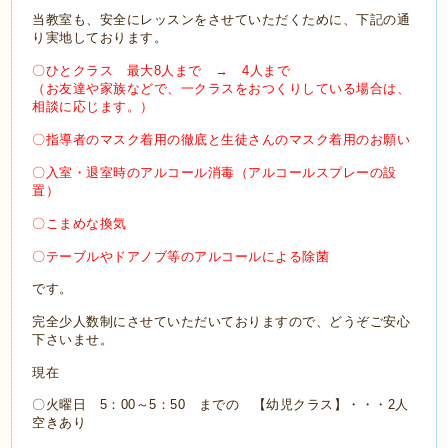
当教室も、安全にレッスンをさせていただくために、下記の通
り実地しております。
〇ひとクラス 最大8人まで → 4人まで
（お友達や家族などで、一クラスをおつくりしている場合は、
相談に応じます。）
〇指導者のマスク着用の徹底と生徒さんのマスク着用のお願い
〇入室・退室時のアルコール消毒（アルコールスプレーの設
置）
〇こまめな換気
〇テーブルやドアノブ等のアルコールによる除菌
です。
完全少人数制にさせていただいておりますので、どうぞご安心
下さいませ。
現在
〇火曜日 5：00～5：50 までの 【幼児クラス】・・・2人
空きあり