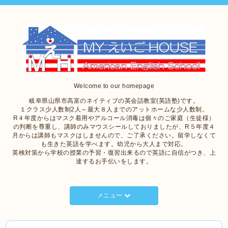
Welcome to our homepage
岐阜県山県市高富のネイティブの英会話教室(英語塾)です。
１クラス少人数制2人～最大８人までのアットホームな少人数制。
R４年度からはマスク着用やアルコール消毒は個々のご家庭（生徒様）
の判断を尊重し、講師のみマウスシールしておりましたが、R５年度４
月からは講師もマスクはしませんので、ご了承ください。留学しなくて
も生きた英語を学べます。幼児から大人まで対応。
英検対策から学校の授業の予習・復習出来るので英語に自信がつき、上
達するお手伝いをします。
メニュー