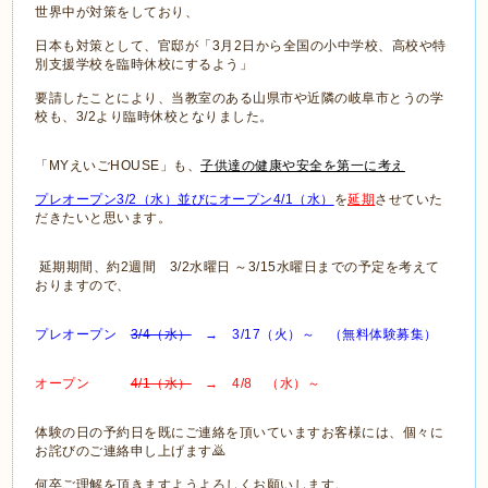
世界中が対策をしており、
日本も対策として、官邸が「3月2日から全国の小中学校、高校や特
別支援学校を臨時休校にするよう」
要請したことにより、当教室のある山県市や近隣の岐阜市とうの学
校も、3/2より臨時休校となりました。
「MYえいごHOUSE」も、
子供達の健康や安全を第一に考え
プレオープン3/2（水）並びにオープン4/1（水）
を
延期
させていた
だきたいと思います。
延期期間、約2週間 3/2水曜日 ～3/15水曜日までの予定を考えて
おりますので、
プレオープン
3/4（水）
→ 3/17（火）～ （無料体験募集）
オープン
4/1（水）
→ 4/8 （水）～
体験の日の予約日を既にご連絡を頂いていますお客様には、個々に
お詫びのご連絡申し上げます🙇
何卒ご理解を頂きますようよろしくお願いします。