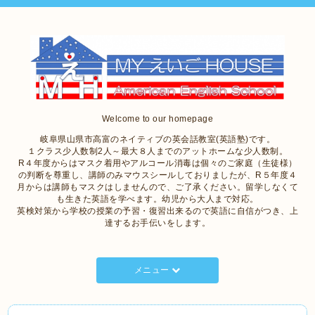
Welcome to our homepage
岐阜県山県市高富のネイティブの英会話教室(英語塾)です。
１クラス少人数制2人～最大８人までのアットホームな少人数制。
R４年度からはマスク着用やアルコール消毒は個々のご家庭（生徒様）
の判断を尊重し、講師のみマウスシールしておりましたが、R５年度４
月からは講師もマスクはしませんので、ご了承ください。留学しなくて
も生きた英語を学べます。幼児から大人まで対応。
英検対策から学校の授業の予習・復習出来るので英語に自信がつき、上
達するお手伝いをします。
メニュー