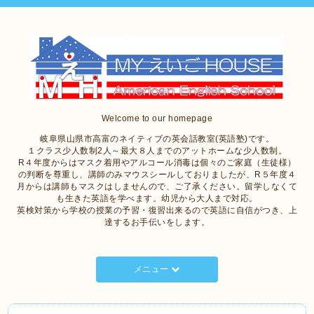
Welcome to our homepage
岐阜県山県市高富のネイティブの英会話教室(英語塾)です。
１クラス少人数制2人～最大８人までのアットホームな少人数制。
R４年度からはマスク着用やアルコール消毒は個々のご家庭（生徒様）
の判断を尊重し、講師のみマウスシールしておりましたが、R５年度４
月からは講師もマスクはしませんので、ご了承ください。留学しなくて
も生きた英語を学べます。幼児から大人まで対応。
英検対策から学校の授業の予習・復習出来るので英語に自信がつき、上
達するお手伝いをします。
メニュー