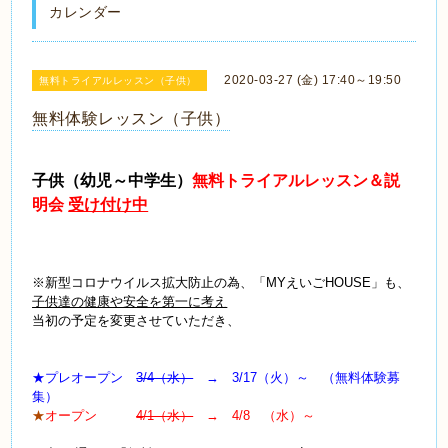
カレンダー
2020-03-27 (金) 17:40～19:50
無料トライアルレッスン（子供）
無料体験レッスン（子供）
子供（幼児～中学生）
無料トライアルレッスン＆説
明会
受け付け中
※新型コロナウイルス拡大防止の為、「MYえいごHOUSE」も、
子供達の健康や安全を第一に考え
当初の予定を変更させていただき、
★プレオープン
3/4（水）
→ 3/17（火）～ （無料体験募
集）
★
オープン
4/1（水）
→ 4/8 （水）～