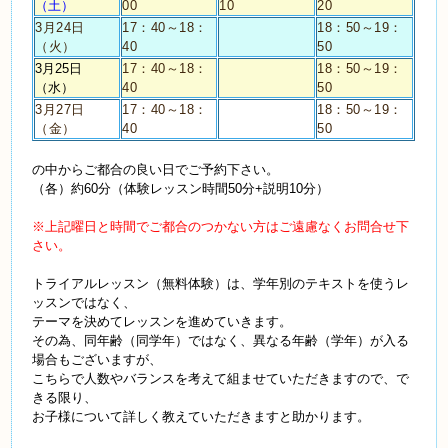
（土）
00
10
20
3月24日
17：40～18：
18：50～19：
（火）
40
50
3月25日
17：40～18：
18：50～19：
（水）
40
50
3月27日
17：40～18：
18：50～19：
（金）
40
50
の中からご都合の良い日でご予約下さい。
（各）約
60
分（体験レッスン時間
50
分
+
説明
10
分）
※上記曜日と時間でご都合のつかない方はご遠慮なくお問合せ下
さい。
トライアルレッスン（無料体験）は、学年別のテキストを使うレ
ッスンではなく、
テーマを決めてレッスンを進めていきます。
その為、同年齢（同学年）ではなく、異なる年齢（学年）が入る
場合もございますが、
こちらで人数やバランスを考えて組ませていただきますので、で
きる限り、
お子様について詳しく教えていただきますと助かります。