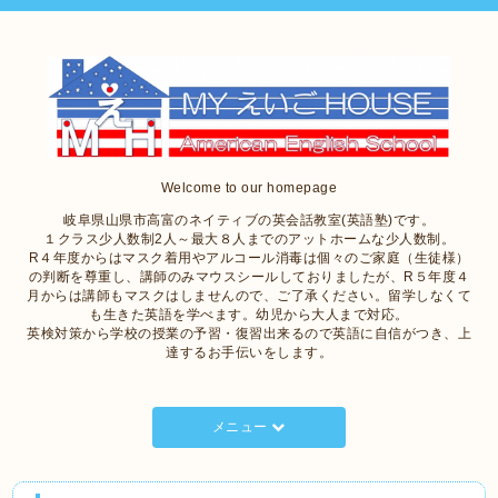
Welcome to our homepage
岐阜県山県市高富のネイティブの英会話教室(英語塾)です。
１クラス少人数制2人～最大８人までのアットホームな少人数制。
R４年度からはマスク着用やアルコール消毒は個々のご家庭（生徒様）
の判断を尊重し、講師のみマウスシールしておりましたが、R５年度４
月からは講師もマスクはしませんので、ご了承ください。留学しなくて
も生きた英語を学べます。幼児から大人まで対応。
英検対策から学校の授業の予習・復習出来るので英語に自信がつき、上
達するお手伝いをします。
メニュー