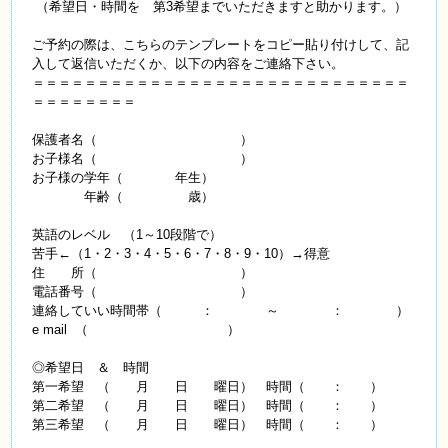
（希望日・時間を 第3希望までいただきますと助かります。）
ご予約の際は、こちらのテンプレートをコピー貼り付けして、記
入して返信いただくか、以下の内容をご連絡下さい。
＝＝＝＝＝＝＝＝＝＝＝＝＝＝＝＝＝＝＝＝＝＝＝＝＝＝＝＝＝
＝＝＝＝＝＝＝＝
保護者名（ ）
お子様名（ ）
お子様の学年（ 年生）
年齢（ 歳）
英語のレベル （1～10段階で）
苦手←（1・2・3・4・5・6・7・8・9・10）→得意
住 所（ ）
電話番号（ ）
連絡していい時間帯（ ： ～ ： ）
e mail （ ）
◎希望日 ＆ 時間
第一希望 （ 月 日 曜日） 時間（ ： ）
第二希望 （ 月 日 曜日） 時間（ ： ）
第三希望 （ 月 日 曜日） 時間（ ： ）