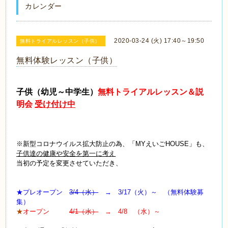
カレンダー
2020-03-24 (火) 17:40～19:50
無料トライアルレッスン（子供）
無料体験レッスン（子供）
子供（幼児～中学生）
無料トライアルレッスン＆説
明会
受け付け中
※新型コロナウイルス拡大防止の為、「MYえいごHOUSE」も、
子供達の健康や安全を第一に考え
当初の予定を変更させていただき、
★プレオープン
3/4（水）
→ 3/17（火）～ （無料体験募
集）
★
オープン
4/1（水）
→ 4/8 （水）～