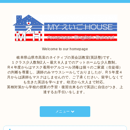
Welcome to our homepage
岐阜県山県市高富のネイティブの英会話教室(英語塾)です。
１クラス少人数制2人～最大８人までのアットホームな少人数制。
R４年度からはマスク着用やアルコール消毒は個々のご家庭（生徒様）
の判断を尊重し、講師のみマウスシールしておりましたが、R５年度４
月からは講師もマスクはしませんので、ご了承ください。留学しなくて
も生きた英語を学べます。幼児から大人まで対応。
英検対策から学校の授業の予習・復習出来るので英語に自信がつき、上
達するお手伝いをします。
メニュー