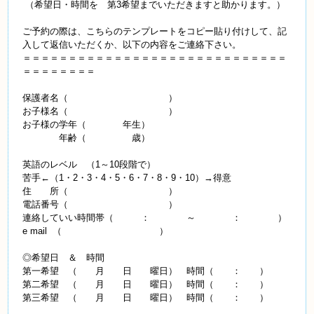
（希望日・時間を 第3希望までいただきますと助かります。）
ご予約の際は、こちらのテンプレートをコピー貼り付けして、記
入して返信いただくか、以下の内容をご連絡下さい。
＝＝＝＝＝＝＝＝＝＝＝＝＝＝＝＝＝＝＝＝＝＝＝＝＝＝＝＝＝
＝＝＝＝＝＝＝＝
保護者名（ ）
お子様名（ ）
お子様の学年（ 年生）
年齢（ 歳）
英語のレベル （1～10段階で）
苦手←（1・2・3・4・5・6・7・8・9・10）→得意
住 所（ ）
電話番号（ ）
連絡していい時間帯（ ： ～ ： ）
e mail （ ）
◎希望日 ＆ 時間
第一希望 （ 月 日 曜日） 時間（ ： ）
第二希望 （ 月 日 曜日） 時間（ ： ）
第三希望 （ 月 日 曜日） 時間（ ： ）