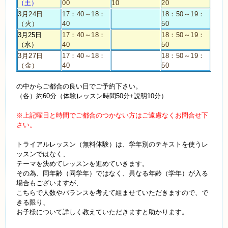
（土）
00
10
20
3月24日
17：40～18：
18：50～19：
（火）
40
50
3月25日
17：40～18：
18：50～19：
（水）
40
50
3月27日
17：40～18：
18：50～19：
（金）
40
50
の中からご都合の良い日でご予約下さい。
（各）約
60
分（体験レッスン時間
50
分
+
説明
10
分）
※上記曜日と時間でご都合のつかない方はご遠慮なくお問合せ下
さい。
トライアルレッスン（無料体験）は、学年別のテキストを使うレ
ッスンではなく、
テーマを決めてレッスンを進めていきます。
その為、同年齢（同学年）ではなく、異なる年齢（学年）が入る
場合もございますが、
こちらで人数やバランスを考えて組ませていただきますので、で
きる限り、
お子様について詳しく教えていただきますと助かります。