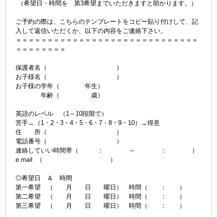
（希望日・時間を 第3希望までいただきますと助かります。）
ご予約の際は、こちらのテンプレートをコピー貼り付けして、記
入して返信いただくか、以下の内容をご連絡下さい。
＝＝＝＝＝＝＝＝＝＝＝＝＝＝＝＝＝＝＝＝＝＝＝＝＝＝＝＝＝
＝＝＝＝＝＝＝＝
保護者名（ ）
お子様名（ ）
お子様の学年（ 年生）
年齢（ 歳）
英語のレベル （1～10段階で）
苦手←（1・2・3・4・5・6・7・8・9・10）→得意
住 所（ ）
電話番号（ ）
連絡していい時間帯（ ： ～ ： ）
e mail （ ）
◎希望日 ＆ 時間
第一希望 （ 月 日 曜日） 時間（ ： ）
第二希望 （ 月 日 曜日） 時間（ ： ）
第三希望 （ 月 日 曜日） 時間（ ： ）