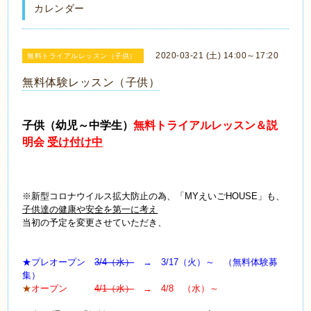
カレンダー
2020-03-21 (土) 14:00～17:20
無料トライアルレッスン（子供）
無料体験レッスン（子供）
子供（幼児～中学生）
無料トライアルレッスン＆説
明会
受け付け中
※新型コロナウイルス拡大防止の為、「MYえいごHOUSE」も、
子供達の健康や安全を第一に考え
当初の予定を変更させていただき、
★プレオープン
3/4（水）
→ 3/17（火）～ （無料体験募
集）
★
オープン
4/1（水）
→ 4/8 （水）～