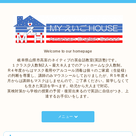
Welcome to our homepage
岐阜県山県市高富のネイティブの英会話教室(英語塾)です。
１クラス少人数制2人～最大８人までのアットホームな少人数制。
R４年度からはマスク着用やアルコール消毒は個々のご家庭（生徒様）
の判断を尊重し、講師のみマウスシールしておりましたが、R５年度４
月からは講師もマスクはしませんので、ご了承ください。留学しなくて
も生きた英語を学べます。幼児から大人まで対応。
英検対策から学校の授業の予習・復習出来るので英語に自信がつき、上
達するお手伝いをします。
メニュー