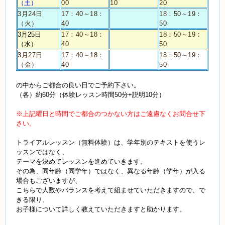
（土）
00
10
20
3月24日
17：40～18：
18：50～19：
（火）
40
50
3月25日
17：40～18：
18：50～19：
（水）
40
50
3月27日
17：40～18：
18：50～19：
（金）
40
50
の中からご都合の良い日でご予約下さい。
（各）約
60
分（体験レッスン時間
50
分
+
説明
10
分）
※上記曜日と時間でご都合のつかない方はご遠慮なくお問合せ下
さい。
トライアルレッスン（無料体験）は、学年別のテキストを使うレ
ッスンではなく、
テーマを決めてレッスンを進めていきます。
その為、同年齢（同学年）ではなく、異なる年齢（学年）が入る
場合もございますが、
こちらで人数やバランスを考えて組ませていただきますので、で
きる限り、
お子様について詳しく教えていただきますと助かります。