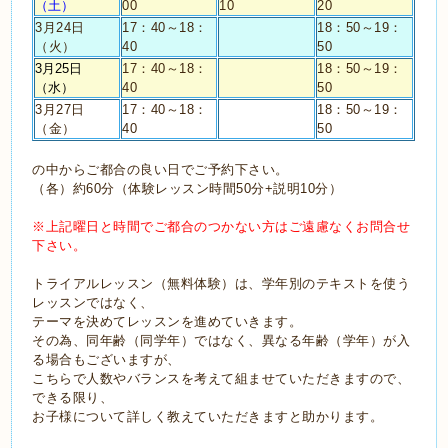
（土）
00
10
20
3月24日
17：40～18：
18：50～19：
（火）
40
50
3月25日
17：40～18：
18：50～19：
（水）
40
50
3月27日
17：40～18：
18：50～19：
（金）
40
50
の中からご都合の良い日でご予約下さい。
（各）約
60
分（体験レッスン時間
50
分
+
説明
10
分）
※上記曜日と時間でご都合のつかない方はご遠慮なくお問合せ
下さい。
トライアルレッスン（無料体験）は、学年別のテキストを使う
レッスンではなく、
テーマを決めてレッスンを進めていきます。
その為、同年齢（同学年）ではなく、異なる年齢（学年）が入
る場合もございますが、
こちらで人数やバランスを考えて組ませていただきますので、
できる限り、
お子様について詳しく教えていただきますと助かります。