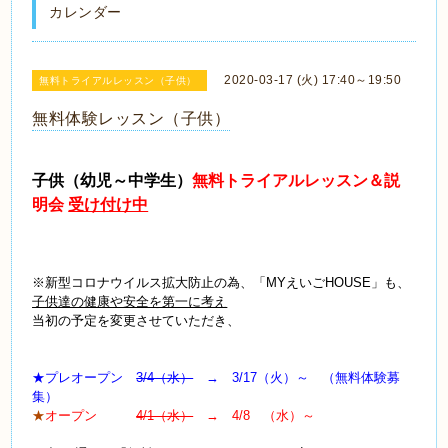
カレンダー
2020-03-17 (火) 17:40～19:50
無料トライアルレッスン（子供）
無料体験レッスン（子供）
子供（幼児～中学生）
無料トライアルレッスン＆説
明会
受け付け中
※新型コロナウイルス拡大防止の為、「MYえいごHOUSE」も、
子供達の健康や安全を第一に考え
当初の予定を変更させていただき、
★プレオープン
3/4（水）
→ 3/17（火）～ （無料体験募
集）
★
オープン
4/1（水）
→ 4/8 （水）～