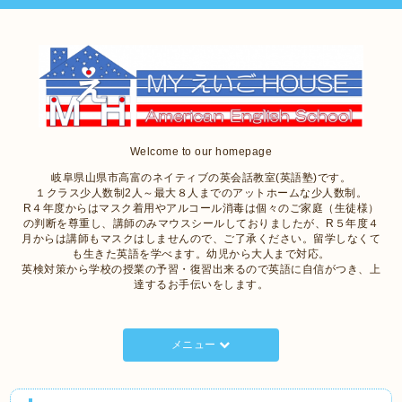
Welcome to our homepage
岐阜県山県市高富のネイティブの英会話教室(英語塾)です。
１クラス少人数制2人～最大８人までのアットホームな少人数制。
R４年度からはマスク着用やアルコール消毒は個々のご家庭（生徒様）
の判断を尊重し、講師のみマウスシールしておりましたが、R５年度４
月からは講師もマスクはしませんので、ご了承ください。留学しなくて
も生きた英語を学べます。幼児から大人まで対応。
英検対策から学校の授業の予習・復習出来るので英語に自信がつき、上
達するお手伝いをします。
メニュー