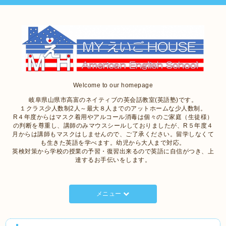
Welcome to our homepage
岐阜県山県市高富のネイティブの英会話教室(英語塾)です。
１クラス少人数制2人～最大８人までのアットホームな少人数制。
R４年度からはマスク着用やアルコール消毒は個々のご家庭（生徒様）
の判断を尊重し、講師のみマウスシールしておりましたが、R５年度４
月からは講師もマスクはしませんので、ご了承ください。留学しなくて
も生きた英語を学べます。幼児から大人まで対応。
英検対策から学校の授業の予習・復習出来るので英語に自信がつき、上
達するお手伝いをします。
メニュー