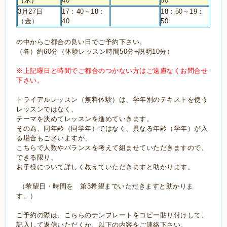
（水）
40
50
3月27日
17：40～18：
18：50～19：
（金）
40
50
の中からご都合の良い日でご予約下さい。
（各）約
60
分（体験レッスン時間
50
分
+
説明
10
分）
※上記曜日と時間でご都合のつかない方はご遠慮なくお問合せ
下さい。
トライアルレッスン（無料体験）は、学年別のテキストを使う
レッスンではなく、
テーマを決めてレッスンを進めていきます。
その為、同年齢（同学年）ではなく、異なる年齢（学年）が入
る場合もございますが、
こちらで人数やバランスを考えて組ませていただきますので、
できる限り、
お子様について詳しく教えていただきますと助かります。
（希望日・時間を 第3希望までいただきますと助かりま
す。）
ご予約の際は、こちらのテンプレートをコピー貼り付けして、
記入して返信いただくか、以下の内容をご連絡下さい。