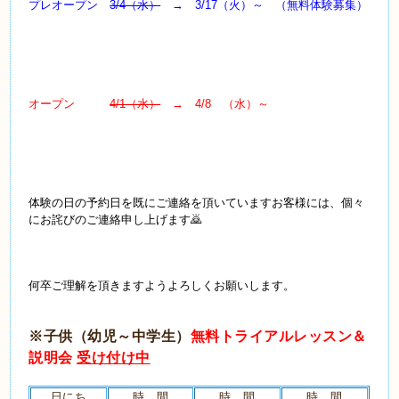
プレオープン
3/4（水）
→ 3/17（火）～ （無料体験募集）
オープン
4/1（水）
→ 4/8 （水）～
体験の日の予約日を既にご連絡を頂いていますお客様には、個々
にお詫びのご連絡申し上げます🙇
何卒ご理解を頂きますようよろしくお願いします。
※子供（幼児～中学生）
無料トライアルレッスン＆
説明会
受け付け中
日にち
時 間
時 間
時 間