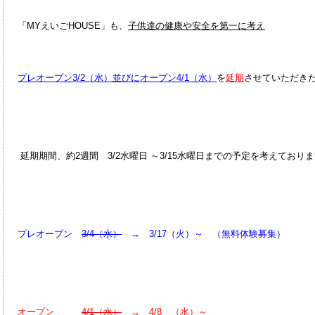
「MYえいごHOUSE」も、
子供達の健康や安全を第一に考え
プレオープン3/2（水）並びにオープン4/1（水）
を
延期
させていただき
延期期間、約2週間 3/2水曜日 ～3/15水曜日までの予定を考えており
プレオープン
3/4（水）
→ 3/17（火）～ （無料体験募集）
オープン
4/1（水）
→ 4/8 （水）～