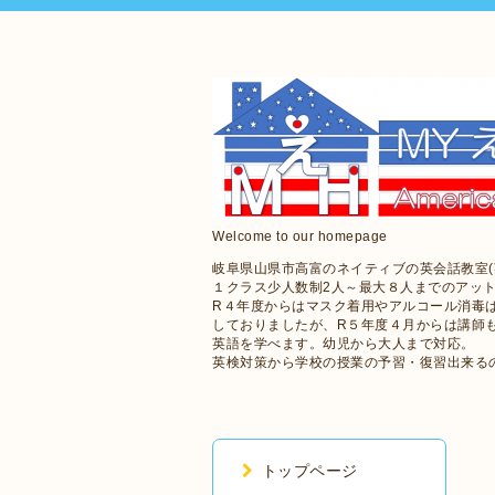
Welcome to our homepage
岐阜県山県市高富のネイティブの英会話教室(
１クラス少人数制2人～最大８人までのアッ
R４年度からはマスク着用やアルコール消毒
しておりましたが、R５年度４月からは講師
英語を学べます。幼児から大人まで対応。
英検対策から学校の授業の予習・復習出来る
トップページ