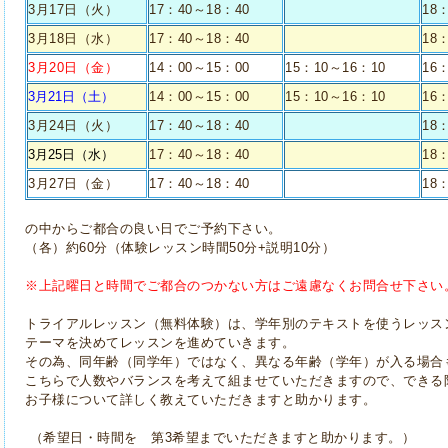
3月17日（火）
17：40～18：40
18
3月18日（水）
17：40～18：40
18
3月20日（金）
14：00～15：00
15：10～16：10
16
3月21日（土）
14：00～15：00
15：10～16：10
16
3月24日（火）
17：40～18：40
18
3月25日（水）
17：40～18：40
18
3月27日（金）
17：40～18：40
18
の中からご都合の良い日でご予約下さい。
（各）約
60
分（体験レッスン時間
50
分
+
説明
10
分）
※上記曜日と時間でご都合のつかない方はご遠慮なくお問合せ下さい
トライアルレッスン（無料体験）は、学年別のテキストを使うレッス
テーマを決めてレッスンを進めていきます。
その為、同年齢（同学年）ではなく、異なる年齢（学年）が入る場合
こちらで人数やバランスを考えて組ませていただきますので、できる
お子様について詳しく教えていただきますと助かります。
（希望日・時間を 第3希望までいただきますと助かります。）