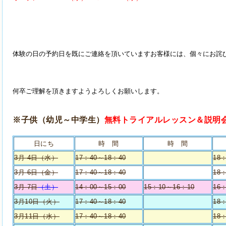
体験の日の予約日を既にご連絡を頂いていますお客様には、個々にお詫び
何卒ご理解を頂きますようよろしくお願いします。
※子供（幼児～中学生）
無料トライアルレッスン＆説明
日にち
時 間
時 間
3月 4日（水）
17：40～18：40
18
3月 6日（金）
17：40～18：40
18
3月 7日
（土）
14：00～15：00
15：10～16：10
16
3月10日（火）
17：40～18：40
18
3月11日（水）
17：40～18：40
18